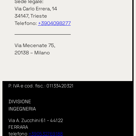
Sede legale:
Sede legale:
Via Carlo Errera, 14
Via Carlo Errera, 14
34147, Trieste
34147, Trieste
Telefono:
+3904098277
telefono
+3904098277
Via Mecenate 75,
Via Mecenate 75,
20138 – Milano
20138 – Milano
InSitu fa parte di IN GROUP Spa
www.ingroupspa.com
P. IVA e cod. fisc.: 01133420321
DIVISIONE
INGEGNERIA
Via A. Zucchini 61 – 44122
FERRARA
telefono
+390532769188