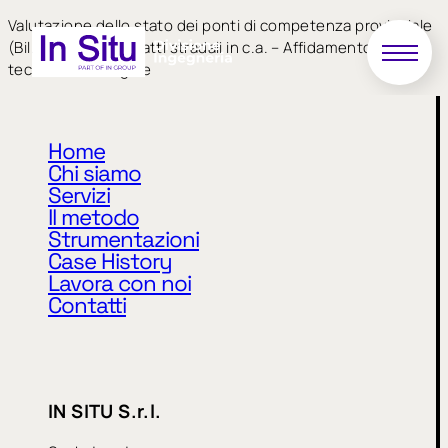
Valutazione dello stato dei ponti di competenza provinciale
(Bil. 2020) – Manufatti stradali in c.a. – Affidamento servizi
tecnici e di indagine
Home
Chi siamo
Servizi
Il metodo
Strumentazioni
Case History
Privacy Policy
Cookie Policy
Lavora con noi
Contatti
CODICE ETICO
MODELLO 231
WHISTLEBLOWING
IN SITU S.r.l.
IN SITU S.r.l.