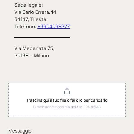
v
Sede legale:
o
Via Carlo Errera, 14
r
34147, Trieste
a
Telefono:
+3904098277
c
o
n
n
Via Mecenate 75,
o
20138 – Milano
i
I
T
Carica il tuo CV
*
A
Trascina qui il tuo file o fai clic per caricarlo
Dimensione massima del file: 104.86MB