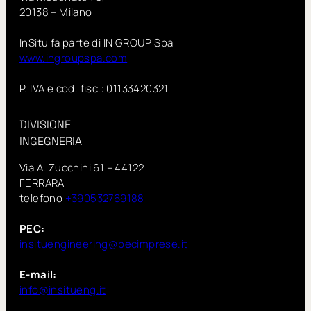
20138 – Milano
InSitu fa parte di IN GROUP Spa
www.ingroupspa.com
P. IVA e cod. fisc.: 01133420321
DIVISIONE
INGEGNERIA
Via A. Zucchini 61 – 44122
FERRARA
telefono
+390532769188
PEC:
insituengineering@pecimprese.it
E-mail:
info@insitueng.it