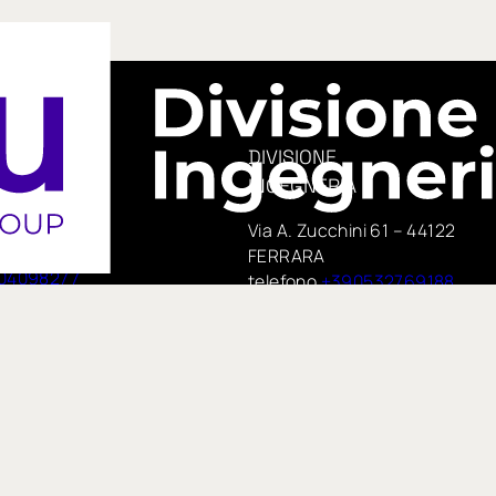
to Civitelle
DIVISIONE
INGEGNERIA
era, 14
Via A. Zucchini 61 – 44122
e
FERRARA
04098277
telefono
+390532769188
PEC:
 75,
insituengineering@pecimprese
no
E-mail:
te di IN GROUP Spa
info@insitueng.it
pspa.com