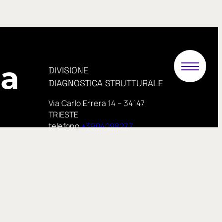
DIVISIONE
DIAGNOSTICA STRUTTURALE
Via Carlo Errera 14 – 34147
TRIESTE
telefono
+3904098277
PEC:
.it
proveinsitu@pecimprese.it
E-mail:
info@proveinsitu.it
proveinsitu.it