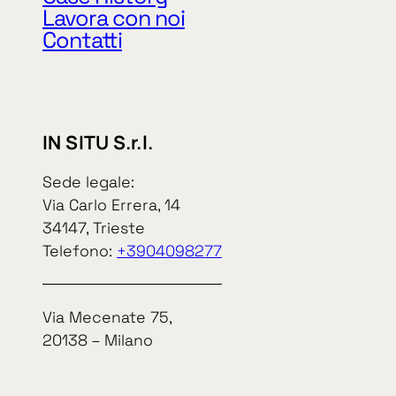
P. IVA e cod. 
Lavora con noi
Contatti
IN SITU S.r.l.
In Situ S.r.l.
Sede legale:
Via Carlo Errera, 14
34147, Trieste
Informat
Telefono:
+3904098277
Via Mecenate 75,
20138 – Milano