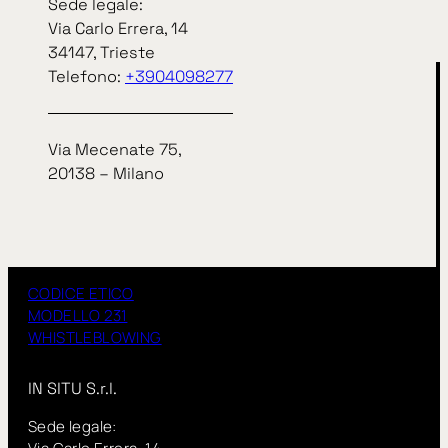
Sede legale:
Via Carlo Errera, 14
34147, Trieste
Telefono:
+3904098277
Via Mecenate 75,
20138 – Milano
Privacy Policy
Cookie Policy
CODICE ETICO
MODELLO 231
WHISTLEBLOWING
IN SITU S.r.l.
Sede legale: