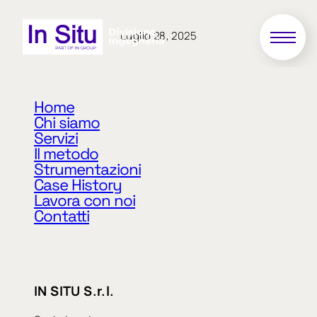
Luglio 28, 2025
02/2018
Home
Chi siamo
Servizi
Valutazione dello stato dei ponti lungo alcuni
Il metodo
tratti stradali di competenza provinciale
Strumentazioni
Case History
Lavora con noi
Contatti
«
Precedente
Successivo
»
IN SITU S.r.l.
arrow_right_alt
arrow_right_alt
TUTTE LE NEWS