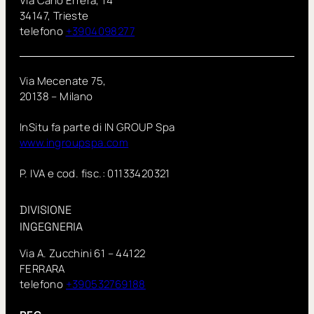
Via Carlo Errera, 14
34147, Trieste
telefono
+3904098277
Via Mecenate 75,
20138 – Milano
InSitu fa parte di IN GROUP Spa
www.ingroupspa.com
P. IVA e cod. fisc.: 01133420321
DIVISIONE
INGEGNERIA
Via A. Zucchini 61 – 44122
FERRARA
telefono
+390532769188