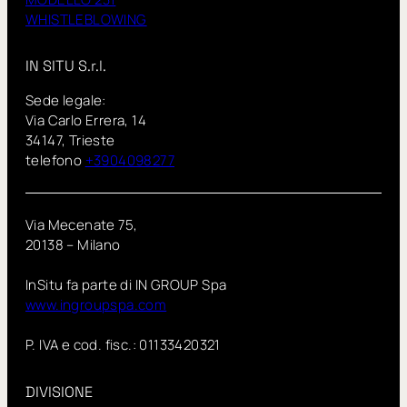
WHISTLEBLOWING
IN SITU S.r.l.
Sede legale:
Via Carlo Errera, 14
34147, Trieste
telefono
+3904098277
Via Mecenate 75,
20138 – Milano
InSitu fa parte di IN GROUP Spa
www.ingroupspa.com
P. IVA e cod. fisc.: 01133420321
DIVISIONE