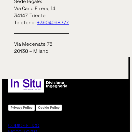
«
Precedente
Successivo
»
Sede legale:
Via Carlo Errera, 14
34147, Trieste
Telefono:
+3904098277
arrow_right_alt
arrow_right_alt
TUTTE LE NEWS
Via Mecenate 75,
20138 – Milano
Privacy Policy
Cookie Policy
CODICE ETICO
MODELLO 231