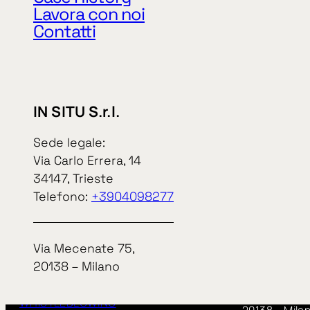
Lavora con noi
Contatti
IN SITU S.r.l.
Sede legale:
Via Carlo Errera, 14
IN SITU S.r.l.
34147, Trieste
Sede legale:
Telefono:
+3904098277
Via Carlo Err
34147, Triest
Privacy Policy
Cookie Policy
telefono
+39
Via Mecenate 75,
20138 – Milano
CODICE ETICO
MODELLO 231
Via Mecenate
WHISTLEBLOWING
20138 – Mila