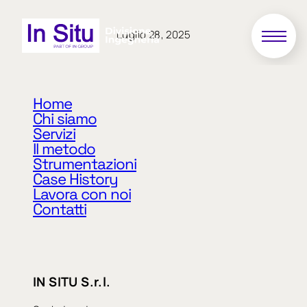
Luglio 28, 2025
13/2016
Home
Chi siamo
Servizi
Incarico di collaudo strutturale degli interventi di
Il metodo
ripristino e recupero del cminitero di Cividale in
Strumentazioni
Comune di Mirandola (MO)
Case History
Lavora con noi
Contatti
«
Precedente
Successivo
»
IN SITU S.r.l.
arrow_right_alt
arrow_right_alt
TUTTE LE NEWS