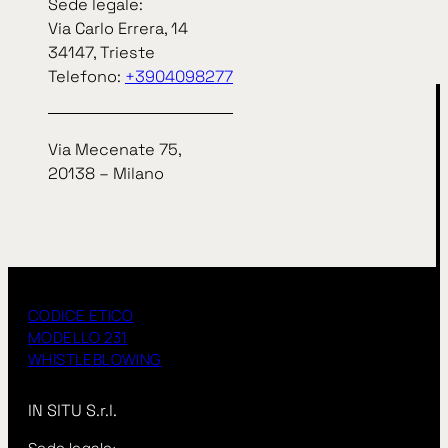
Sede legale:
Via Carlo Errera, 14
34147, Trieste
Telefono:
+3904098277
Via Mecenate 75,
20138 – Milano
Privacy Policy
Cookie Policy
CODICE ETICO
MODELLO 231
WHISTLEBLOWING
IN SITU S.r.l.