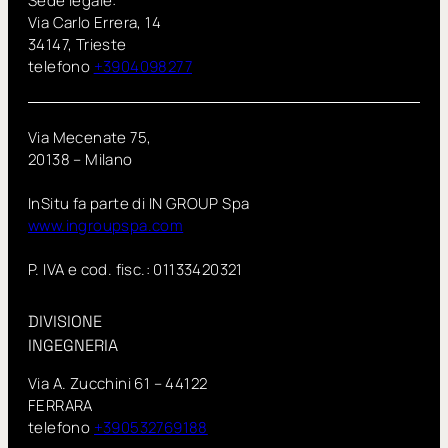
Sede legale:
Via Carlo Errera, 14
34147, Trieste
telefono
+3904098277
Via Mecenate 75,
20138 – Milano
InSitu fa parte di IN GROUP Spa
www.ingroupspa.com
P. IVA e cod. fisc.: 01133420321
DIVISIONE
INGEGNERIA
Via A. Zucchini 61 – 44122
FERRARA
telefono
+390532769188