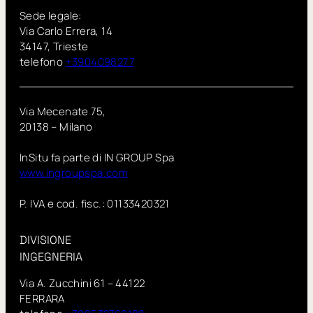
Sede legale:
Via Carlo Errera, 14
34147, Trieste
telefono
+3904098277
Via Mecenate 75,
20138 – Milano
InSitu fa parte di IN GROUP Spa
www.ingroupspa.com
P. IVA e cod. fisc.: 01133420321
DIVISIONE
INGEGNERIA
Via A. Zucchini 61 – 44122
FERRARA