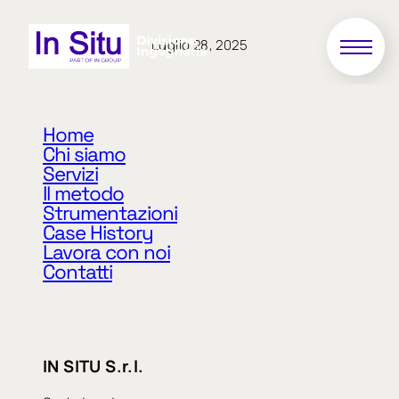
Luglio 28, 2025
13/2020
Home
Chi siamo
Servizi
S.P. n. 178 di Alpignano – Ponte sul Fiume Dora
Il metodo
Riparia al Km. 3+700, in Comune di Alpignano.
Strumentazioni
Interventi urgenti di ripristino transitabilità ai
Case History
veicoli di massa 3,5 t e monitoraggio strutturale
Lavora con noi
Contatti
«
Precedente
Successivo
»
IN SITU S.r.l.