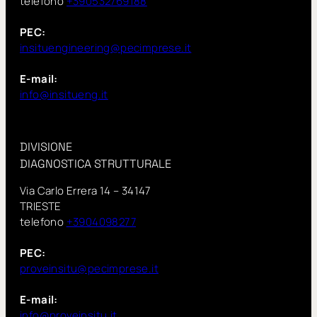
telefono
+390532769188
PEC:
insituengineering@pecimprese.it
E-mail:
info@insitueng.it
DIVISIONE
DIAGNOSTICA STRUTTURALE
Via Carlo Errera 14 – 34147
TRIESTE
telefono
+3904098277
PEC:
proveinsitu@pecimprese.it
E-mail:
info@proveinsitu.it