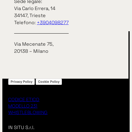
Sede legale:
arrow_right_alt
arrow_right_alt
TUTTE LE NEWS
Via Carlo Errera, 14
34147, Trieste
Telefono:
+3904098277
Via Mecenate 75,
20138 – Milano
Privacy Policy
Cookie Policy
CODICE ETICO
MODELLO 231
WHISTLEBLOWING
IN SITU S.r.l.