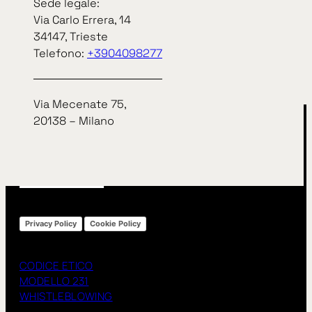
Sede legale:
Via Carlo Errera, 14
arrow_right_alt
arrow_right_alt
34147, Trieste
TUTTE LE NEWS
Telefono:
+3904098277
Via Mecenate 75,
20138 – Milano
Privacy Policy
Cookie Policy
CODICE ETICO
MODELLO 231
WHISTLEBLOWING