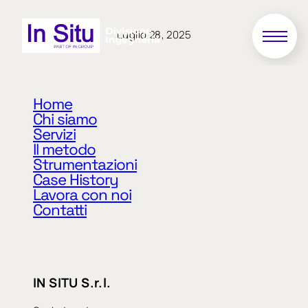
Luglio 28, 2025
18/2024
Home
Chi siamo
Servizi
Direzione lavori, coordinamento della sicurezza
Il metodo
in fase di esecuzione per gli interventi
Strumentazioni
denominati: b) Opera 715 “Strada Provinciale n. 16
Case History
di coli. ponte sul Fiume Trebbia alla Progressiva
Lavora con noi
km 0+115. Lavori di manutenzione straordinaria e
Contatti
ripristino dei paramenti murari”
«
Precedente
Successivo
»
IN SITU S.r.l.