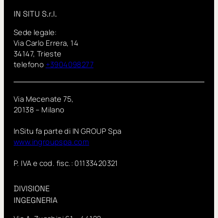
IN SITU S.r.l.
Sede legale:
Via Carlo Errera, 14
34147, Trieste
telefono
+3904098277
Via Mecenate 75,
20138 – Milano
InSitu fa parte di IN GROUP Spa
www.ingroupspa.com
P. IVA e cod. fisc.: 01133420321
DIVISIONE
INGEGNERIA