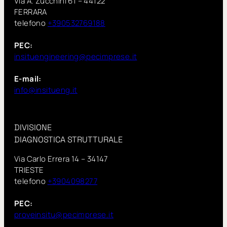
Via A. Zucchini 61 – 44122
FERRARA
telefono
+390532769188
PEC:
insituengineering@pecimprese.it
E-mail:
info@insitueng.it
DIVISIONE
DIAGNOSTICA STRUTTURALE
Via Carlo Errera 14 – 34147
TRIESTE
telefono
+3904098277
PEC:
proveinsitu@pecimprese.it