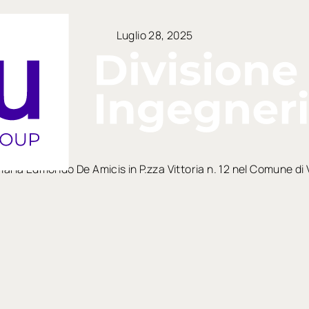
Luglio 28, 2025
maria Edmondo De Amicis in P.zza Vittoria n. 12 nel Comune di 
arrow_right_alt
arrow_right_alt
TUTTE LE NEWS