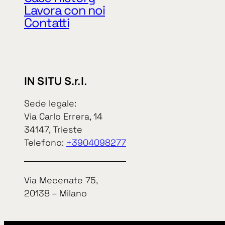
Lavora con noi
Contatti
IN SITU S.r.l.
Sede legale:
IN SITU S.r.l.
Via Carlo Errera, 14
34147, Trieste
Sede legale:
Via Carlo Err
Telefono:
+3904098277
34147, Triest
Privacy Policy
Cookie Policy
telefono
+39
Via Mecenate 75,
CODICE ETICO
20138 – Milano
MODELLO 231
Via Mecenate
WHISTLEBLOWING
20138 – Mila