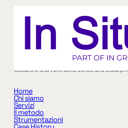
21/2017
Valutazione della vulnerabilità sismica della scuola pri
Home
Chi siamo
«
Precedente
Servizi
Il metodo
Strumentazioni
Case History