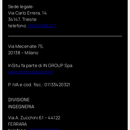
Sede legale:
Via Carlo Errera, 14
34147, Trieste
telefono
+3904098277
Via Mecenate 75,
20138 – Milano
InSitu fa parte di IN GROUP Spa
www.ingroupspa.com
P. IVA e cod. fisc.: 01133420321
DIVISIONE
INGEGNERIA
Via A. Zucchini 61 – 44122
FERRARA