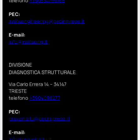
telefono
+390532769188
PEC:
insituengineering@pecimprese.it
E-mail:
info@insitueng.it
DIVISIONE
DIAGNOSTICA STRUTTURALE
Via Carlo Errera 14 – 34147
TRIESTE
telefono
+3904098277
PEC:
proveinsitu@pecimprese.it
E-mail:
info@proveinsitu.it