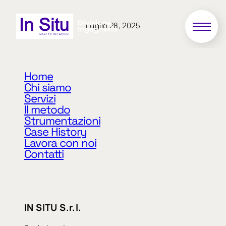
Luglio 28, 2025
26/2022
Home
Chi siamo
Servizi
Servizio di verifica dello stato di consistenza e
Il metodo
analisi dei cedimenti rilevati presso l’edificio
Strumentazioni
denominato ” Impianto sollevamento Codalunga”
Case History
sito presso il Comune di Padova
Lavora con noi
Contatti
«
Precedente
Successivo
»
IN SITU S.r.l.