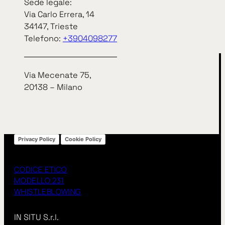
Sede legale:
arrow_right_alt
arrow_right_alt
TUTTE LE NEWS
Via Carlo Errera, 14
34147, Trieste
Telefono:
+3904098277
Via Mecenate 75,
20138 – Milano
Privacy Policy
Cookie Policy
CODICE ETICO
MODELLO 231
WHISTLEBLOWING
IN SITU S.r.l.