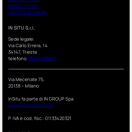
MODELLO 231
WHISTLEBLOWING
IN SITU S.r.l.
Sede legale:
Via Carlo Errera, 14
34147, Trieste
telefono
+3904098277
Via Mecenate 75,
20138 – Milano
InSitu fa parte di IN GROUP Spa
www.ingroupspa.com
P. IVA e cod. fisc.: 01133420321