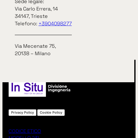
«
Precedente
Successivo
»
Sede legale:
Via Carlo Errera, 14
34147, Trieste
Telefono:
+3904098277
arrow_right_alt
arrow_right_alt
TUTTE LE NEWS
Via Mecenate 75,
20138 – Milano
Privacy Policy
Cookie Policy
CODICE ETICO
MODELLO 231