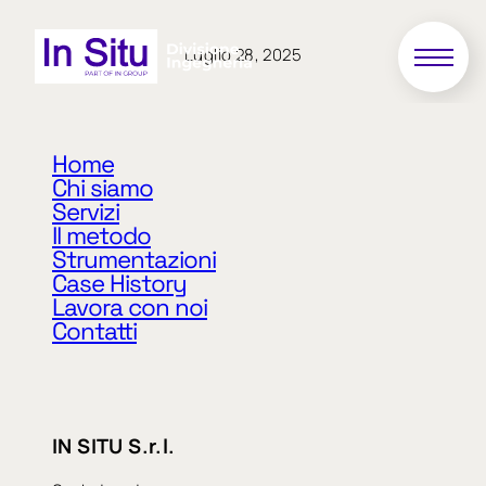
Luglio 28, 2025
48/2024 (4383)
Home
Chi siamo
Servizi
Ispezione per la determinazione della Classe di
Il metodo
Attenzione di serbatoi pensili a servizio
Strumentazioni
dell’acquedotto. Comuni di: Alfianello, Bagnolo
Case History
Mella, Bedizzole, Castenedolo, Gottolengo,
Lavora con noi
Manerbio, Mazzano, Milzano, Montichiari,
Contatti
Montirone, Orzinuovi, Pontevico, Pralboino,
Verolanuova, Borgosatollo e Ospitaletto (L0 – L1
– L2 n. 19 torrini)
IN SITU S.r.l.