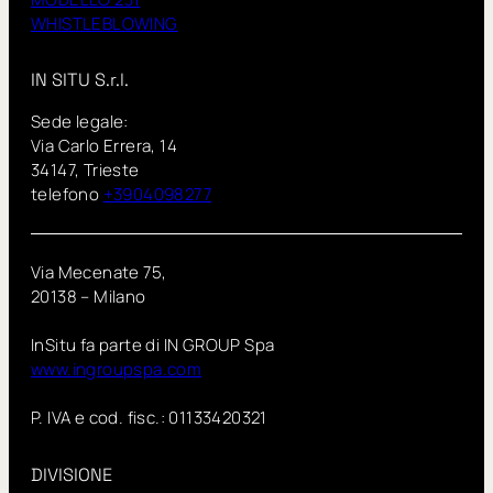
WHISTLEBLOWING
IN SITU S.r.l.
Sede legale:
Via Carlo Errera, 14
34147, Trieste
telefono
+3904098277
Via Mecenate 75,
20138 – Milano
InSitu fa parte di IN GROUP Spa
www.ingroupspa.com
P. IVA e cod. fisc.: 01133420321
DIVISIONE