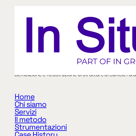
SI_121.2
Demolizione e ricostruzione di strutture di edificio ru
Home
Chi siamo
«
Precedente
Servizi
Il metodo
Strumentazioni
Case History