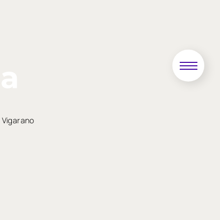
r Vigarano
Successivo
»