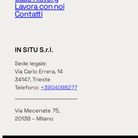
Lavora con noi
Contatti
IN SITU S.r.l.
Sede legale:
IN SITU S.r.l.
Via Carlo Errera, 14
34147, Trieste
Sede legale:
Via Carlo Err
Telefono:
+3904098277
34147, Triest
Privacy Policy
Cookie Policy
telefono
+39
Via Mecenate 75,
CODICE ETICO
20138 – Milano
MODELLO 231
Via Mecenate
WHISTLEBLOWING
20138 – Mila