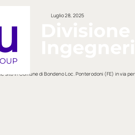
Luglio 28, 2025
rale sito in Comune di Bondeno Loc. Ponterodoni (FE) in via pe
arrow_right_alt
arrow_right_alt
TUTTE LE NEWS