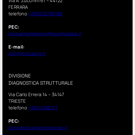
Via A. Zucchini 61 – 44122
FERRARA
telefono
+390532769188
PEC:
insituengineering@pecimprese.it
E-mail:
info@insitueng.it
DIVISIONE
DIAGNOSTICA STRUTTURALE
Via Carlo Errera 14 – 34147
TRIESTE
telefono
+3904098277
PEC:
proveinsitu@pecimprese.it