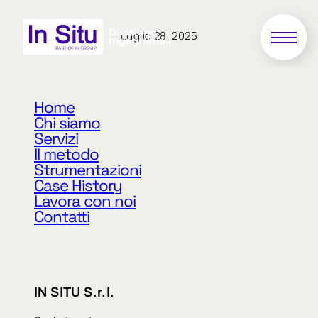
Luglio 28, 2025
SI_141.1
Home
Chi siamo
Servizi
Progettazione preliminare, definitiva ed
Il metodo
esecutiva nonché D.L. e Coordinamento della
Strumentazioni
Sicurezza per la demolizione e ricostruzione di
Case History
strutture di edificio rurale sito in Comune di
Lavora con noi
Finale Emilia Loc. Massa Finalese (MO) in via
Contatti
Vallicella
«
Precedente
Successivo
»
IN SITU S.r.l.