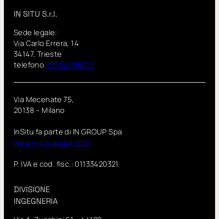
IN SITU S.r.l.
Sede legale:
Via Carlo Errera, 14
34147, Trieste
telefono
+3904098277
Via Mecenate 75,
20138 – Milano
InSitu fa parte di IN GROUP Spa
www.ingroupspa.com
P. IVA e cod. fisc.: 01133420321
DIVISIONE
INGEGNERIA