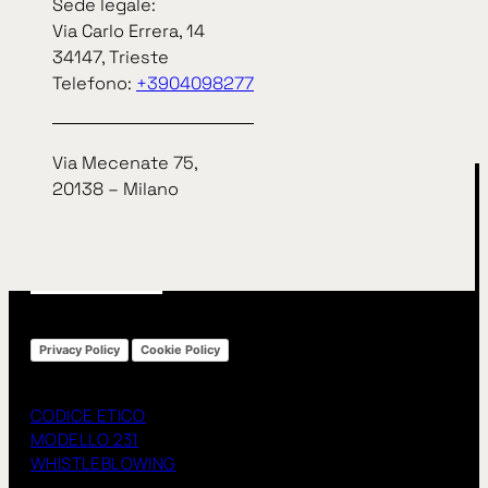
Sede legale:
Via Carlo Errera, 14
arrow_right_alt
arrow_right_alt
34147, Trieste
TUTTE LE NEWS
Telefono:
+3904098277
Via Mecenate 75,
20138 – Milano
Privacy Policy
Cookie Policy
CODICE ETICO
MODELLO 231
WHISTLEBLOWING