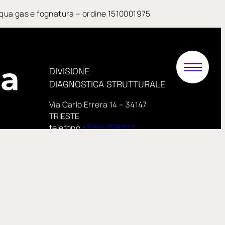
i acqua gas e fognatura – ordine 1510001975
DIVISIONE
DIAGNOSTICA STRUTTURALE
Via Carlo Errera 14 – 34147
TRIESTE
telefono
+3904098277
PEC:
.it
proveinsitu@pecimprese.it
E-mail:
info@proveinsitu.it
proveinsitu.it