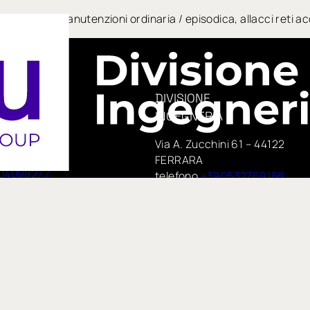
ni stradali per manutenzioni ordinaria / episodica, allacci ret
DIVISIONE
INGEGNERIA
era, 14
Via A. Zucchini 61 – 44122
e
FERRARA
04098277
telefono
+390532769188
PEC:
 75,
insituengineering@pecimprese
no
E-mail:
te di IN GROUP Spa
info@insitueng.it
pspa.com