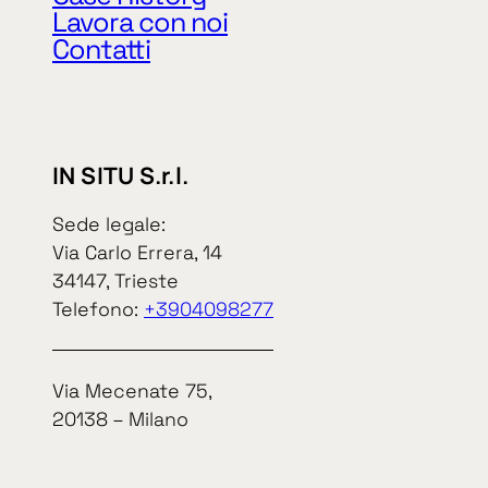
P. IVA e cod. 
Lavora con noi
Contatti
IN SITU S.r.l.
In Situ S.r.l.
Sede legale:
Via Carlo Errera, 14
34147, Trieste
Informat
Telefono:
+3904098277
Via Mecenate 75,
20138 – Milano