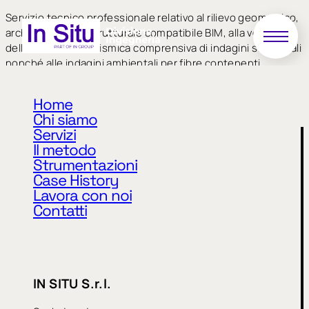
Servizio tecnico professionale relativo al rilievo geometrico,
architettonico e strutturale compatibile BIM, alla verifica
della vulnerabilità sismica comprensiva di indagini strutturali
nonché alle indagini ambientali per fibre contenenti
amianto, del Compendio Immobiliare denominato “Ex
Caserma Mar.Di.Chi.” sito nel Comune di La Spezia in Via XV
Home
Giugno 1918
Chi siamo
Servizi
Il metodo
Strumentazioni
Case History
Lavora con noi
Contatti
Privacy Policy
Cookie Policy
IN SITU S.r.l.
CODICE ETICO
MODELLO 231