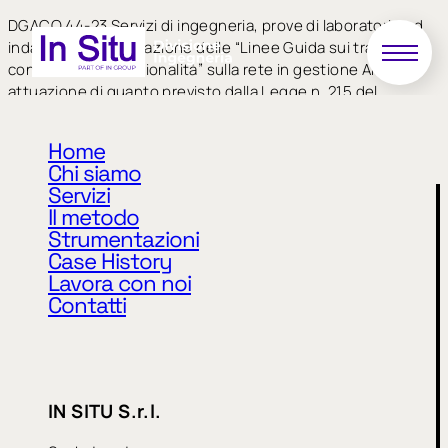
DGACQ 44-23 Servizi di ingegneria, prove di laboratorio ed
indagini per l’applicazione delle “Linee Guida sui trasporti in
condizioni di eccezionalità” sulla rete in gestione ANAS, in
attuazione di quanto previsto dalla Legge n. 215 del
14/09/2022, in regime di Accordo Quadro. – Lotto 4 Centro-
Sud – Strutture Territoriali Lazio, Abruzzo e Molise,
Home
Campania – 11° Applicativo – Molise
Chi siamo
Servizi
Il metodo
Strumentazioni
Case History
Lavora con noi
Contatti
Privacy Policy
Cookie Policy
IN SITU S.r.l.
CODICE ETICO
MODELLO 231