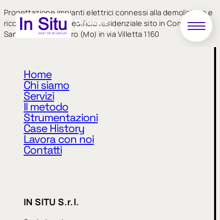
Progettazione impianti elettrici connessi alla demolizione e
ricostruzione di un edificio residenziale sito in Comune di
San Felice sul Panaro (Mo) in via Villetta 1160
Home
Chi siamo
Servizi
Il metodo
Strumentazioni
Case History
Privacy Policy
Cookie Policy
Lavora con noi
Contatti
CODICE ETICO
MODELLO 231
WHISTLEBLOWING
IN SITU S.r.l.
IN SITU S.r.l.