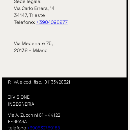
Sede legale:
Sede legale:
Via Carlo Errera, 14
Via Carlo Errera, 14
34147, Trieste
34147, Trieste
Telefono:
+3904098277
telefono
+3904098277
Via Mecenate 75,
Via Mecenate 75,
20138 – Milano
20138 – Milano
InSitu fa parte di IN GROUP Spa
www.ingroupspa.com
P. IVA e cod. fisc.: 01133420321
DIVISIONE
INGEGNERIA
Via A. Zucchini 61 – 44122
FERRARA
telefono
+390532769188