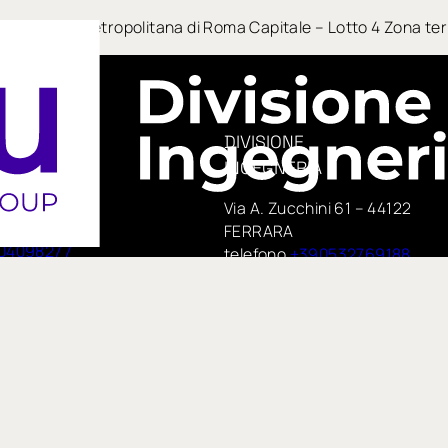
tici della Città Metropolitana di Roma Capitale – Lotto 4 Zona t
DIVISIONE
INGEGNERIA
era, 14
Via A. Zucchini 61 – 44122
e
FERRARA
04098277
telefono
+390532769188
PEC:
 75,
insituengineering@pecimprese
no
E-mail:
te di IN GROUP Spa
info@insitueng.it
pspa.com