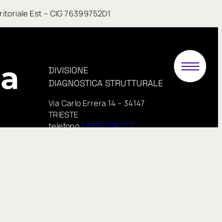
erritoriale Est – CIG 76399752D1
DIVISIONE
DIAGNOSTICA STRUTTURALE
Via Carlo Errera 14 – 34147
TRIESTE
telefono
+3904098277
PEC:
.it
proveinsitu@pecimprese.it
E-mail:
info@proveinsitu.it
proveinsitu.it