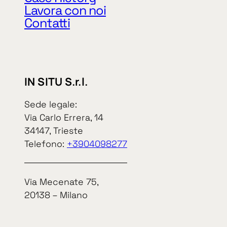
P. IVA e cod. 
Lavora con noi
Contatti
IN SITU S.r.l.
In Situ S.r.l.
Sede legale:
Via Carlo Errera, 14
34147, Trieste
Informat
Telefono:
+3904098277
Via Mecenate 75,
20138 – Milano