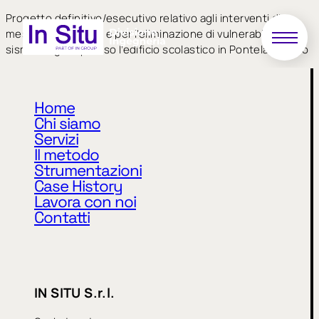
Progetto definitivo/esecutivo relativo agli interventi di
messa in sicurezza e per l’eliminazione di vulnerabilità
sismiche gravi presso l’edificio scolastico in Pontelangorino
Home
Chi siamo
Servizi
Il metodo
Strumentazioni
Case History
Privacy Policy
Cookie Policy
Lavora con noi
Contatti
CODICE ETICO
MODELLO 231
WHISTLEBLOWING
IN SITU S.r.l.
IN SITU S.r.l.