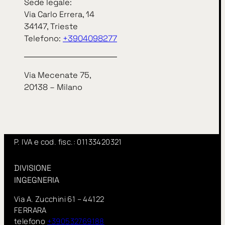
Sede legale:
Sede legale:
Via Carlo Errera, 14
Via Carlo Errera, 14
34147, Trieste
34147, Trieste
Telefono:
+3904098277
telefono
+3904098277
Via Mecenate 75,
Via Mecenate 75,
20138 – Milano
20138 – Milano
InSitu fa parte di IN GROUP Spa
www.ingroupspa.com
P. IVA e cod. fisc.: 01133420321
DIVISIONE
INGEGNERIA
Via A. Zucchini 61 – 44122
FERRARA
telefono
+390532769188