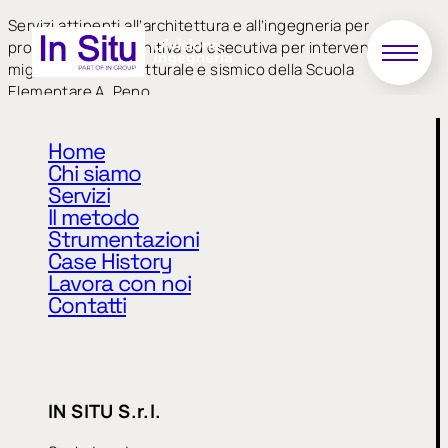
Servizi attinenti all’architettura e all’ingegneria per
progettazione definitiva ed esecutiva per intervento di
miglioramento strutturale e sismico della Scuola
Elementare A. Peno
Home
Chi siamo
Servizi
Il metodo
Strumentazioni
Case History
Lavora con noi
Privacy Policy
Cookie Policy
Contatti
CODICE ETICO
MODELLO 231
WHISTLEBLOWING
IN SITU S.r.l.
IN SITU S.r.l.