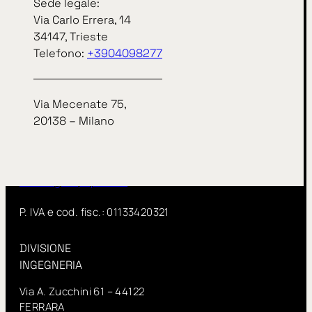
Sede legale:
Via Carlo Errera, 14
Sede legale:
34147, Trieste
Via Carlo Errera, 14
Telefono:
+3904098277
34147, Trieste
telefono
+3904098277
Via Mecenate 75,
Via Mecenate 75,
20138 – Milano
20138 – Milano
InSitu fa parte di IN GROUP Spa
www.ingroupspa.com
P. IVA e cod. fisc.: 01133420321
DIVISIONE
INGEGNERIA
Via A. Zucchini 61 – 44122
FERRARA