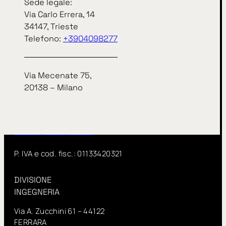
Sede legale:
Via Carlo Errera, 14
Sede legale:
34147, Trieste
Via Carlo Errera, 14
Telefono:
+3904098277
34147, Trieste
telefono
+3904098277
Via Mecenate 75,
Via Mecenate 75,
20138 – Milano
20138 – Milano
InSitu fa parte di IN GROUP Spa
www.ingroupspa.com
P. IVA e cod. fisc.: 01133420321
DIVISIONE
INGEGNERIA
Via A. Zucchini 61 – 44122
FERRARA