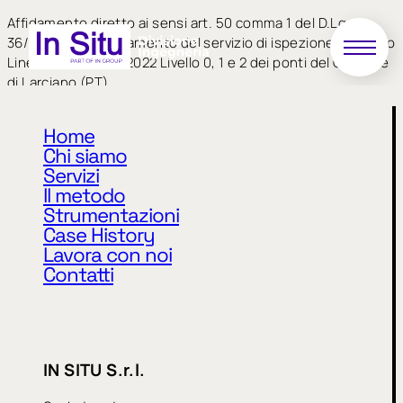
Affidamento diretto ai sensi art. 50 comma 1 del D.Lgs.
36/2023, per l’affidamento del servizio di ispezione secondo
Linee Guida MIMS 2022 Livello 0, 1 e 2 dei ponti del Comune
di Larciano (PT)
Home
Chi siamo
Servizi
Il metodo
Strumentazioni
Case History
Lavora con noi
Privacy Policy
Cookie Policy
Contatti
CODICE ETICO
MODELLO 231
WHISTLEBLOWING
IN SITU S.r.l.
IN SITU S.r.l.