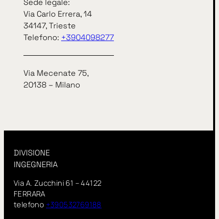
Sede legale:
Via Carlo Errera, 14
Via Carlo Errera, 14
34147, Trieste
34147, Trieste
telefono
+3904098277
Telefono:
+3904098277
Via Mecenate 75,
Via Mecenate 75,
20138 – Milano
20138 – Milano
InSitu fa parte di IN GROUP Spa
www.ingroupspa.com
P. IVA e cod. fisc.: 01133420321
DIVISIONE
INGEGNERIA
Via A. Zucchini 61 – 44122
FERRARA
telefono
+390532769188