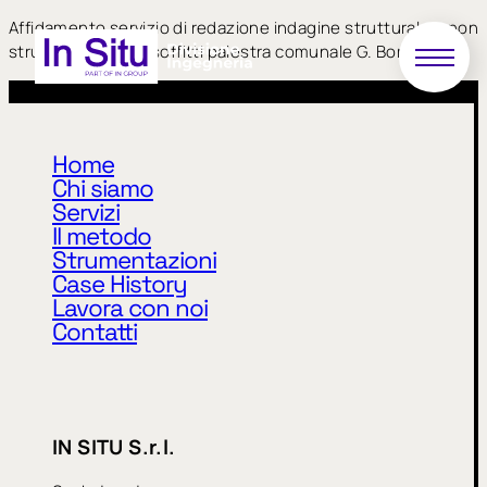
Affidamento servizio di redazione indagine strutturale e non
strutturale solai e soffitti palestra comunale G. Borin
Home
Chi siamo
Servizi
Il metodo
Strumentazioni
Privacy Policy
Cookie Policy
Case History
Lavora con noi
Contatti
CODICE ETICO
MODELLO 231
WHISTLEBLOWING
IN SITU S.r.l.
IN SITU S.r.l.
Sede legale: