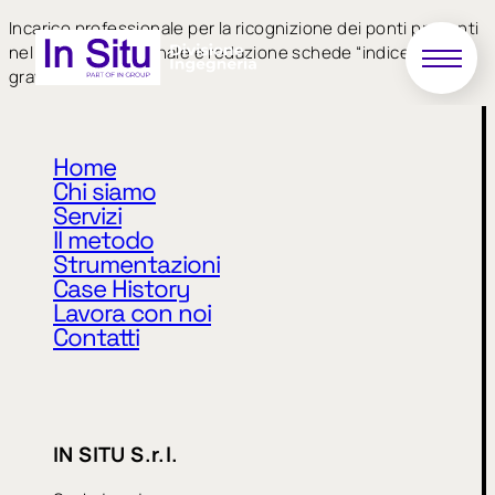
Incarico professionale per la ricognizione dei ponti presenti
nel territorio comunale e redazione schede “indice di
gravità”
Home
Chi siamo
Servizi
Il metodo
Strumentazioni
Case History
Privacy Policy
Cookie Policy
Lavora con noi
Contatti
CODICE ETICO
MODELLO 231
WHISTLEBLOWING
IN SITU S.r.l.
IN SITU S.r.l.