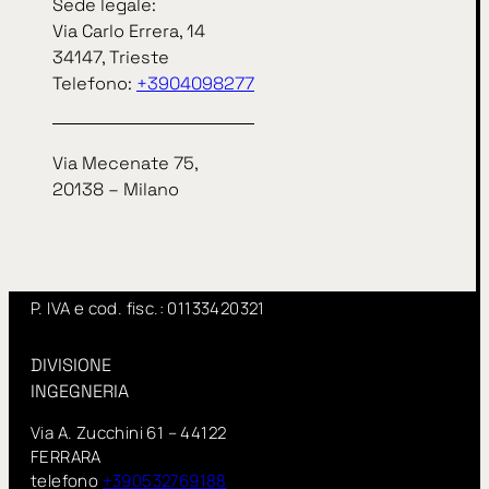
Sede legale:
Sede legale:
Via Carlo Errera, 14
Via Carlo Errera, 14
34147, Trieste
34147, Trieste
Telefono:
+3904098277
telefono
+3904098277
Via Mecenate 75,
Via Mecenate 75,
20138 – Milano
20138 – Milano
InSitu fa parte di IN GROUP Spa
www.ingroupspa.com
P. IVA e cod. fisc.: 01133420321
DIVISIONE
INGEGNERIA
Via A. Zucchini 61 – 44122
FERRARA
telefono
+390532769188