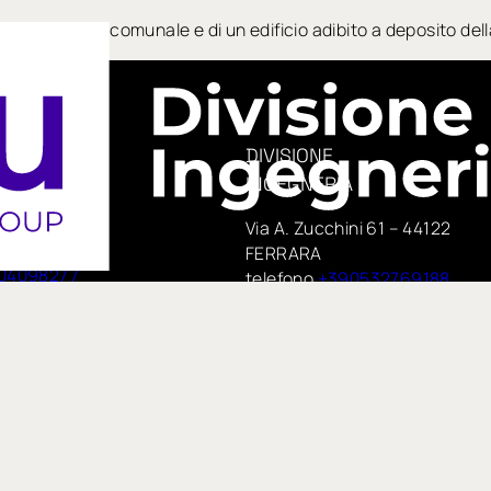
ito a magazzino comunale e di un edificio adibito a deposito dell
DIVISIONE
INGEGNERIA
era, 14
Via A. Zucchini 61 – 44122
e
FERRARA
04098277
telefono
+390532769188
PEC:
 75,
insituengineering@pecimprese
no
E-mail:
te di IN GROUP Spa
info@insitueng.it
pspa.com