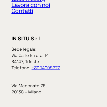
P. IVA e cod. 
Lavora con noi
Contatti
IN SITU S.r.l.
In Situ S.r.l.
Sede legale:
Via Carlo Errera, 14
34147, Trieste
Informat
Telefono:
+3904098277
Via Mecenate 75,
20138 – Milano