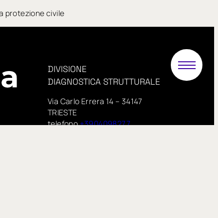
a protezione civile
DIVISIONE
DIAGNOSTICA STRUTTURALE
Via Carlo Errera 14 – 34147
TRIESTE
telefono
+3904098277
PEC:
.it
proveinsitu@pecimprese.it
E-mail:
info@proveinsitu.it
proveinsitu.it