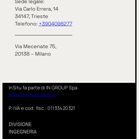
Sede legale:
Via Carlo Errera, 14
IN SITU S.r.l.
34147, Trieste
Telefono:
+3904098277
Sede legale:
Via Carlo Errera, 14
34147, Trieste
telefono
+3904098277
Via Mecenate 75,
20138 – Milano
Via Mecenate 75,
20138 – Milano
InSitu fa parte di IN GROUP Spa
www.ingroupspa.com
P. IVA e cod. fisc.: 01133420321
DIVISIONE
INGEGNERIA