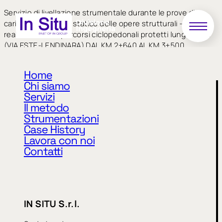
Servizio di livellazione strumentale durante le prove di
carico per collaudo statico delle opere strutturali –
realizzazione di percorsi ciclopedonali protetti lungo SP 41
(VIA ESTE-LENDINARA) DAL KM 2+640 AL KM 3+500.
Affidamento diretto ai sensi art. 50, co. 1, lett. b), del D.lgs.
36/2023 e s.m.i.
Home
Chi siamo
Servizi
Il metodo
Strumentazioni
Case History
Lavora con noi
Contatti
Privacy Policy
Cookie Policy
CODICE ETICO
IN SITU S.r.l.
MODELLO 231
WHISTLEBLOWING