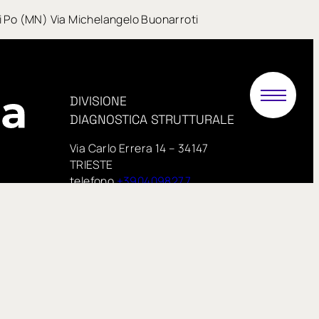
 di Po (MN) Via Michelangelo Buonarroti
DIVISIONE
DIAGNOSTICA STRUTTURALE
Via Carlo Errera 14 – 34147
TRIESTE
telefono
+3904098277
PEC:
.it
proveinsitu@pecimprese.it
E-mail:
info@proveinsitu.it
proveinsitu.it