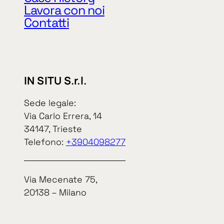
P. IVA e cod. 
Lavora con noi
Contatti
IN SITU S.r.l.
In Situ S.r.l.
Sede legale:
Via Carlo Errera, 14
34147, Trieste
Informat
Telefono:
+3904098277
Via Mecenate 75,
20138 – Milano