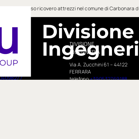
o di edificio ad uso ricovero attrezzi nel comune di Carbonara
DIVISIONE
INGEGNERIA
era, 14
Via A. Zucchini 61 – 44122
e
FERRARA
04098277
telefono
+390532769188
PEC:
 75,
insituengineering@pecimprese
no
E-mail:
te di IN GROUP Spa
info@insitueng.it
pspa.com