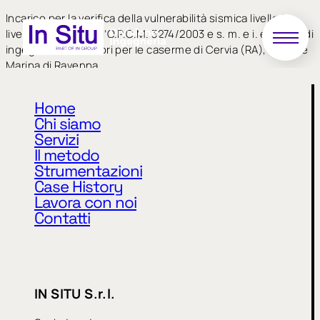
Incarico per la verifica della vulnerabilità sismica livello 1 e
livello 2 ai sensi dell’O.P.C.M. 3274/2003 e s. m. e i. e servizi di
ingegneria accessori per le caserme di Cervia (RA), Rimini e
Marina di Ravenna
Home
Chi siamo
Servizi
Il metodo
Strumentazioni
Case History
Lavora con noi
Privacy Policy
Cookie Policy
Contatti
CODICE ETICO
MODELLO 231
WHISTLEBLOWING
IN SITU S.r.l.
IN SITU S.r.l.