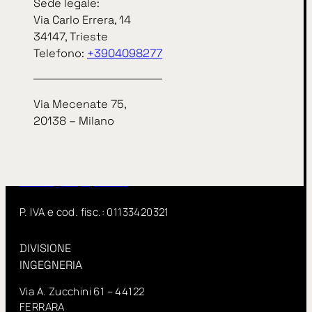
Sede legale:
Via Carlo Errera, 14
Sede legale:
34147, Trieste
Via Carlo Errera, 14
Telefono:
+3904098277
34147, Trieste
telefono
+3904098277
Via Mecenate 75,
Via Mecenate 75,
20138 – Milano
20138 – Milano
InSitu fa parte di IN GROUP Spa
www.ingroupspa.com
P. IVA e cod. fisc.: 01133420321
DIVISIONE
INGEGNERIA
Via A. Zucchini 61 – 44122
FERRARA