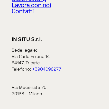
Lavora con noi
P. IVA e cod. 
Contatti
IN SITU S.r.l.
In Situ S.r.l.
Sede legale:
Via Carlo Errera, 14
34147, Trieste
Telefono:
+3904098277
Informat
Via Mecenate 75,
20138 – Milano