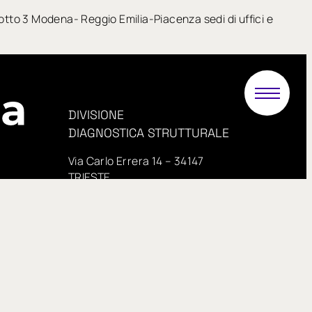
 Lotto 3 Modena- Reggio Emilia-Piacenza sedi di uffici e
DIVISIONE
DIAGNOSTICA STRUTTURALE
Via Carlo Errera 14 – 34147
TRIESTE
telefono
+3904098277
PEC:
.it
proveinsitu@pecimprese.it
E-mail:
info@proveinsitu.it