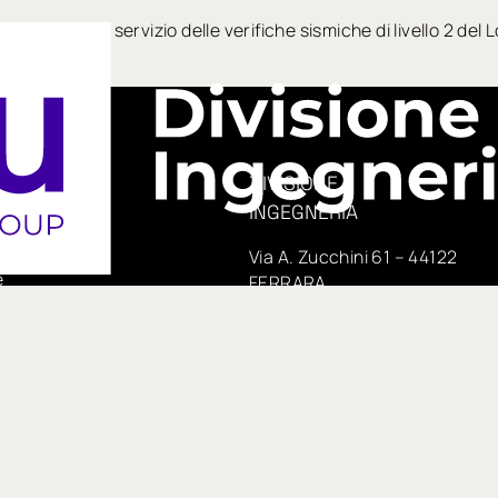
etamento del servizio delle verifiche sismiche di livello 2 del
DIVISIONE
INGEGNERIA
era, 14
Via A. Zucchini 61 – 44122
e
FERRARA
04098277
telefono
+390532769188
PEC:
 75,
insituengineering@pecimprese
no
E-mail:
te di IN GROUP Spa
info@insitueng.it
pspa.com