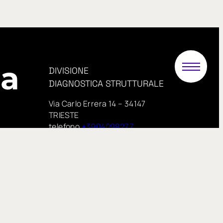
DIVISIONE
DIAGNOSTICA STRUTTURALE
Via Carlo Errera 14 – 34147
TRIESTE
telefono
+3904098277
PEC:
.it
proveinsitu@pecimprese.it
E-mail:
info@proveinsitu.it
proveinsitu.it