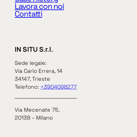
P. IVA e cod. 
Lavora con noi
Contatti
IN SITU S.r.l.
In Situ S.r.l.
Sede legale:
Via Carlo Errera, 14
34147, Trieste
Informat
Telefono:
+3904098277
Via Mecenate 75,
20138 – Milano