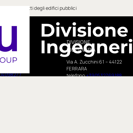
i controsoffitti degli edifici pubblici
DIVISIONE
INGEGNERIA
era, 14
Via A. Zucchini 61 – 44122
e
FERRARA
04098277
telefono
+390532769188
PEC:
 75,
insituengineering@pecimprese
no
E-mail:
te di IN GROUP Spa
info@insitueng.it
pspa.com