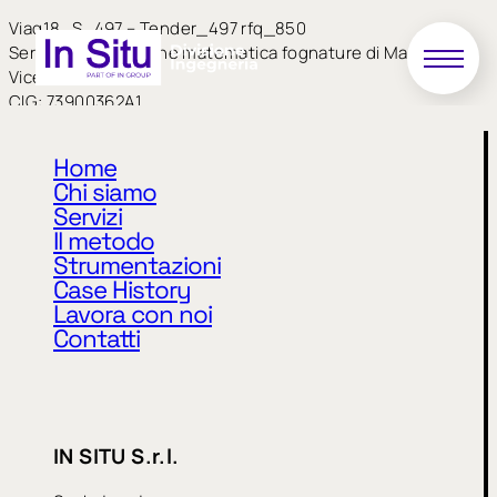
Viaq18_S_497 – Tender_497 rfq_850
Service modellazione matematica fognature di Marano
Vicentino
CIG: 73900362A1
Home
Chi siamo
Servizi
Il metodo
Strumentazioni
Case History
Lavora con noi
Privacy Policy
Cookie Policy
Contatti
CODICE ETICO
MODELLO 231
WHISTLEBLOWING
IN SITU S.r.l.
IN SITU S.r.l.