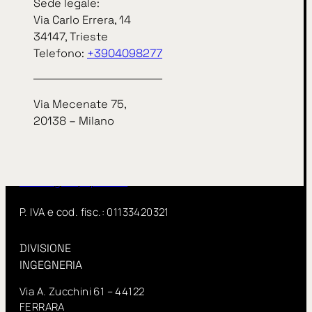
Sede legale:
Via Carlo Errera, 14
Sede legale:
34147, Trieste
Via Carlo Errera, 14
Telefono:
+3904098277
34147, Trieste
telefono
+3904098277
Via Mecenate 75,
Via Mecenate 75,
20138 – Milano
20138 – Milano
InSitu fa parte di IN GROUP Spa
www.ingroupspa.com
P. IVA e cod. fisc.: 01133420321
DIVISIONE
INGEGNERIA
Via A. Zucchini 61 – 44122
FERRARA