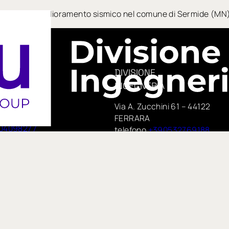
oduttivo con miglioramento sismico nel comune di Sermide (MN)
DIVISIONE
INGEGNERIA
era, 14
Via A. Zucchini 61 – 44122
e
FERRARA
04098277
telefono
+390532769188
PEC:
 75,
insituengineering@pecimprese
no
E-mail:
te di IN GROUP Spa
info@insitueng.it
pspa.com