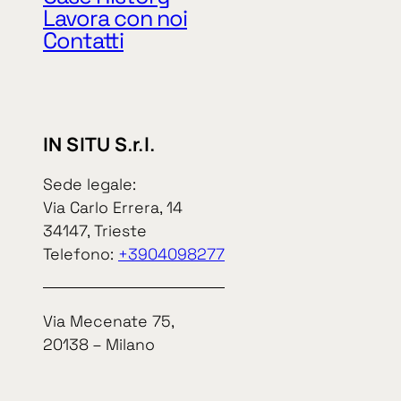
P. IVA e cod. 
Lavora con noi
Contatti
IN SITU S.r.l.
In Situ S.r.l.
Sede legale:
Via Carlo Errera, 14
34147, Trieste
Informat
Telefono:
+3904098277
Via Mecenate 75,
20138 – Milano