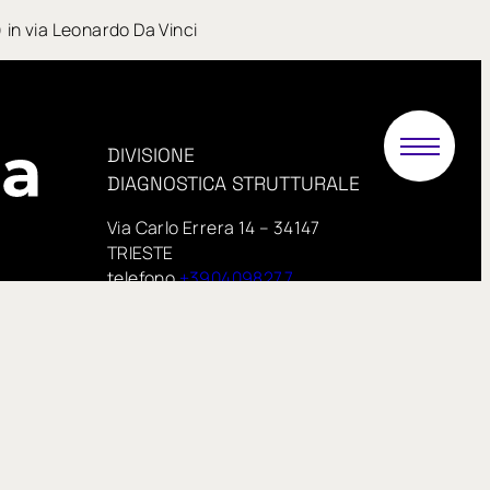
 in via Leonardo Da Vinci
DIVISIONE
DIAGNOSTICA STRUTTURALE
Via Carlo Errera 14 – 34147
TRIESTE
telefono
+3904098277
PEC:
.it
proveinsitu@pecimprese.it
E-mail:
info@proveinsitu.it
proveinsitu.it