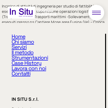
Incarico di attività di ingegneria per studio di fattibilità di
esecuzione lavori e supervisione operazioni logistiche
(Trasporti Stradali-Trasporti marittimi -Sollevamenti)
eseguiti presso ns Cantiere Mose area Fusina (Ve) – Conca
di Chioggia (Ve)
Home
Chi siamo
Servizi
Il metodo
Strumentazioni
Case History
Lavora con noi
Contatti
Privacy Policy
Cookie Policy
CODICE ETICO
MODELLO 231
IN SITU S.r.l.
WHISTLEBLOWING