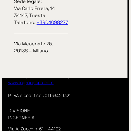
Sede legale:
IN SITU S.r.l.
Via Carlo Errera, 14
34147, Trieste
Sede legale:
Telefono:
+3904098277
Via Carlo Errera, 14
34147, Trieste
telefono
+3904098277
Via Mecenate 75,
20138 – Milano
Via Mecenate 75,
20138 – Milano
InSitu fa parte di IN GROUP Spa
www.ingroupspa.com
P. IVA e cod. fisc.: 01133420321
DIVISIONE
INGEGNERIA
Via A. Zucchini 61 – 44122