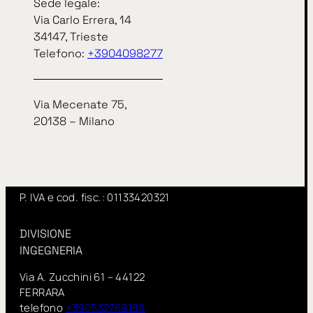
Sede legale:
Sede legale:
Via Carlo Errera, 14
Via Carlo Errera, 14
34147, Trieste
34147, Trieste
Telefono:
+3904098277
telefono
+3904098277
Via Mecenate 75,
Via Mecenate 75,
20138 – Milano
20138 – Milano
InSitu fa parte di IN GROUP Spa
www.ingroupspa.com
P. IVA e cod. fisc.: 01133420321
DIVISIONE
INGEGNERIA
Via A. Zucchini 61 – 44122
FERRARA
telefono
+390532769188