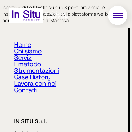
Ispezioni di I e II livello su n.ro 8 ponti provinciali e
inserimento delle ispezioni sulla piattaforma we-bridge di
ponti della Provincia di Mantova
Home
Chi siamo
Servizi
Il metodo
Strumentazioni
Case History
Privacy Policy
Cookie Policy
Lavora con noi
Contatti
CODICE ETICO
MODELLO 231
WHISTLEBLOWING
IN SITU S.r.l.
IN SITU S.r.l.