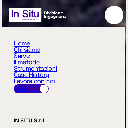
Home
Chi siamo
Servizi
Il metodo
Strumentazioni
Case History
Lavora con noi
CONTATTI
arrow_right_alt
arrow_right_alt
IN SITU S.r.l.