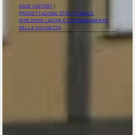
CASE HISTORY
|
PROGETTAZIONE STRUTTURALE
, 
DIREZIONE LAVORI E COORDINAMENTO
DELLA SICUREZZA
Scuola Secondaria
di 1° grado –
M.Nizolio di Boretto
(Reggio Emilia)
PROVINCIA DI
REGGIO EMILIA