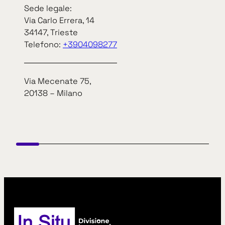
“Mary Poppins” Viale Kennedy 6.
Sede legale:
Via Carlo Errera, 14
34147, Trieste
Telefono:
+3904098277
Via Mecenate 75,
20138 – Milano