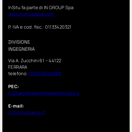
InSitu fa parte di IN GROUP Spa
www.ingroupspa.com
P. IVA e cod. fisc.: 01133420321
DIVISIONE
INGEGNERIA
Via A. Zucchini 61 – 44122
FERRARA
telefono
+390532769188
PEC:
insituengineering@pecimprese.it
E-mail:
info@insitueng.it