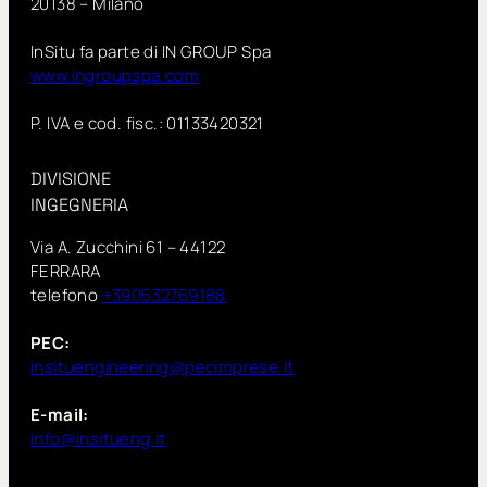
20138 – Milano
InSitu fa parte di IN GROUP Spa
www.ingroupspa.com
P. IVA e cod. fisc.: 01133420321
DIVISIONE
INGEGNERIA
Via A. Zucchini 61 – 44122
FERRARA
telefono
+390532769188
PEC:
insituengineering@pecimprese.it
E-mail:
info@insitueng.it