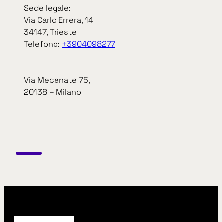
Fiume Dora Riparia al Km 3+700 in Comune Di
Sede legale:
Alpignano (S.P. N. 178 di Alpignano) – 1° e 2° stralcio.
Via Carlo Errera, 14
34147, Trieste
Telefono:
+3904098277
Via Mecenate 75,
20138 – Milano