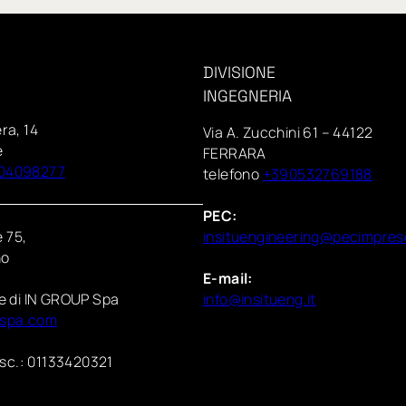
DIVISIONE
INGEGNERIA
era, 14
Via A. Zucchini 61 – 44122
e
FERRARA
04098277
telefono
+390532769188
PEC:
 75,
insituengineering@pecimprese
no
E-mail:
te di IN GROUP Spa
info@insitueng.it
pspa.com
fisc.: 01133420321