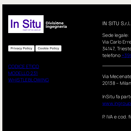
IN SITU S.r.l.
Sede legale:
Via Carlo Err
34147, Triest
Privacy Policy
Cookie Policy
telefono
+39
CODICE ETICO
MODELLO 231
Via Mecenate
WHISTLEBLOWING
20138 – Mila
InSitu fa par
www.ingrou
P. IVA e cod. 