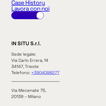
Case History
Lavora con noi
CONTATTI
arrow_right_alt
arrow_right_alt
IN SITU S.r.l.
Sede legale:
Via Carlo Errera, 14
34147, Trieste
Telefono:
+3904098277
Via Mecenate 75,
20138 – Milano