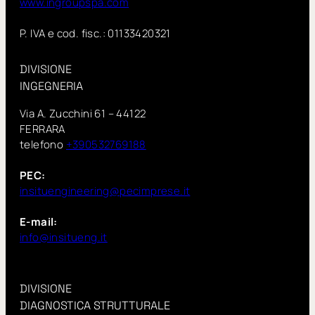
www.ingroupspa.com
P. IVA e cod. fisc.: 01133420321
DIVISIONE
INGEGNERIA
Via A. Zucchini 61 – 44122
FERRARA
telefono
+390532769188
PEC:
insituengineering@pecimprese.it
E-mail:
info@insitueng.it
DIVISIONE
DIAGNOSTICA STRUTTURALE