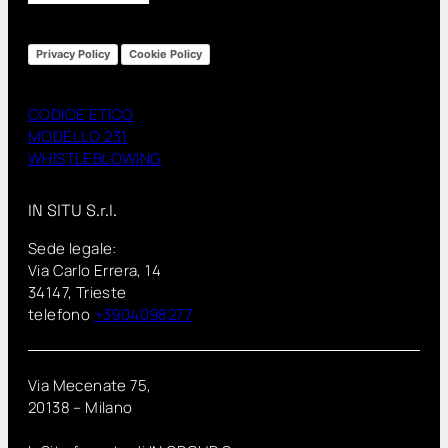
Privacy Policy
Cookie Policy
CODICE ETICO
MODELLO 231
WHISTLEBLOWING
IN SITU S.r.l.
Sede legale:
Via Carlo Errera, 14
34147, Trieste
telefono
+3904098277
Via Mecenate 75,
20138 – Milano