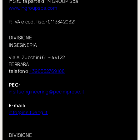
InSitu fa parte di IN GROUP Spa
www.ingroupspa.com
P. IVA e cod. fisc.: 01133420321
DIVISIONE
INGEGNERIA
Via A. Zucchini 61 – 44122
FERRARA
telefono
+390532769188
PEC:
insituengineering@pecimprese.it
E-mail:
info@insitueng.it
DIVISIONE