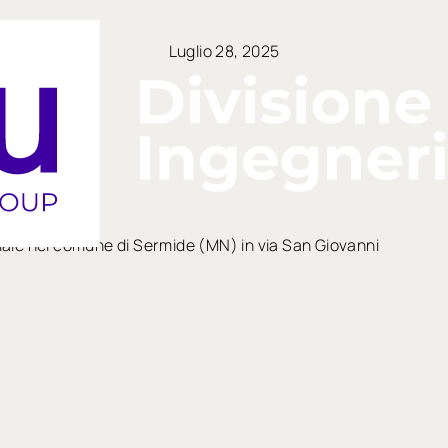
Luglio 28, 2025
enziale nel comune di Sermide (MN) in via San Giovanni
arrow_right_alt
arrow_right_alt
TUTTE LE NEWS