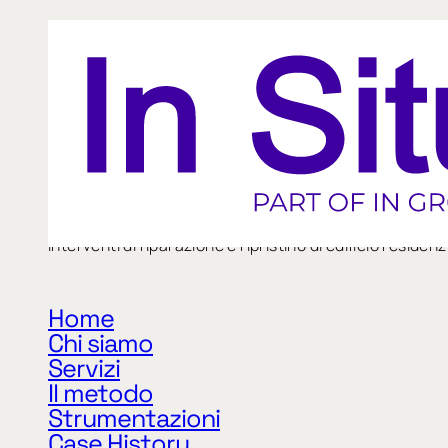
SI_095
Interventi di riparazione e ripristino di edificio resid
Home
Chi siamo
«
Precedente
Servizi
Il metodo
Strumentazioni
Case History