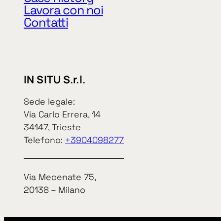
Lavora con noi
Contatti
IN SITU S.r.l.
Sede legale:
IN SITU S.r.l.
Via Carlo Errera, 14
34147, Trieste
Sede legale:
Via Carlo Err
Telefono:
+3904098277
34147, Triest
Privacy Policy
Cookie Policy
telefono
+39
Via Mecenate 75,
CODICE ETICO
20138 – Milano
MODELLO 231
Via Mecenate
WHISTLEBLOWING
20138 – Mila