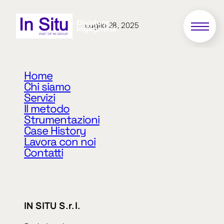
Luglio 28, 2025
SI_118
Home
Chi siamo
Servizi
Interventi di riparazione, ripristino e
Il metodo
miglioramento sismico di edificio residenziale più
Strumentazioni
annessi nel comune di Sermide (MN) in via
Case History
Alessandro Volta
Lavora con noi
Contatti
«
Precedente
Successivo
»
IN SITU S.r.l.