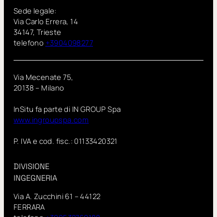
Sede legale:
Via Carlo Errera, 14
34147, Trieste
telefono
+3904098277
Via Mecenate 75,
20138 – Milano
InSitu fa parte di IN GROUP Spa
www.ingroupspa.com
P. IVA e cod. fisc.: 01133420321
DIVISIONE
INGEGNERIA
Via A. Zucchini 61 – 44122
FERRARA