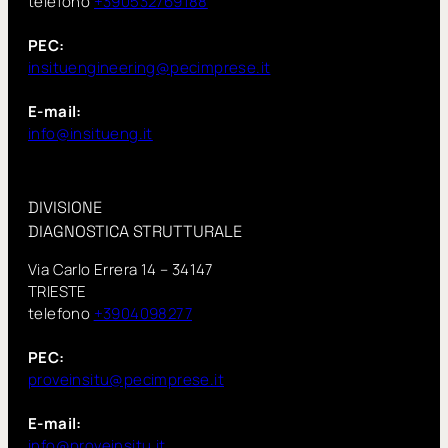
telefono
+390532769188
PEC:
insituengineering@pecimprese.it
E-mail:
info@insitueng.it
DIVISIONE
DIAGNOSTICA STRUTTURALE
Via Carlo Errera 14 – 34147
TRIESTE
telefono
+3904098277
PEC:
proveinsitu@pecimprese.it
E-mail:
info@proveinsitu.it