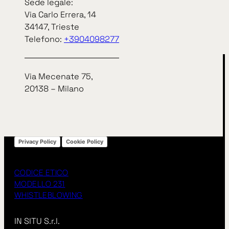
Sede legale:
arrow_right_alt
arrow_right_alt
TUTTE LE NEWS
Via Carlo Errera, 14
34147, Trieste
Telefono:
+3904098277
Via Mecenate 75,
20138 – Milano
Privacy Policy
Cookie Policy
CODICE ETICO
MODELLO 231
WHISTLEBLOWING
IN SITU S.r.l.