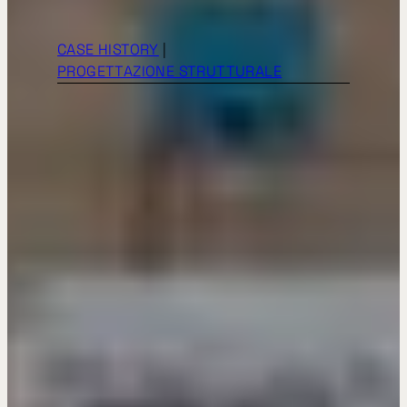
CASE HISTORY
|
PROGETTAZIONE STRUTTURALE
Palestra di Lamon
(Belluno)
PROVINCIA DI
BELLUNO